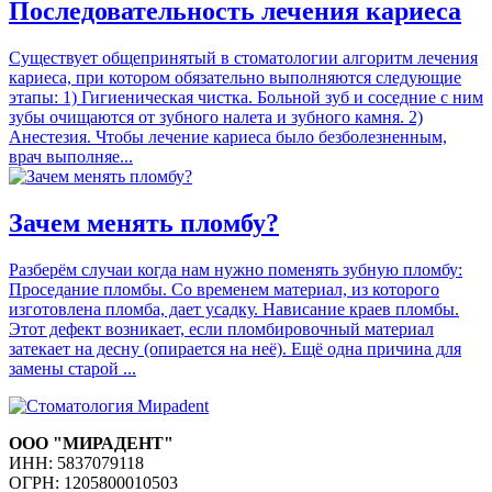
Последовательность лечения кариеса
Существует общепринятый в стоматологии алгоритм лечения
кариеса, при котором обязательно выполняются следующие
этапы: 1) Гигиеническая чистка. Больной зуб и соседние с ним
зубы очищаются от зубного налета и зубного камня. 2)
Анестезия. Чтобы лечение кариеса было безболезненным,
врач выполняе...
Зачем менять пломбу?
Разберём случаи когда нам нужно поменять зубную пломбу:
Проседание пломбы. Со временем материал, из которого
изготовлена пломба, дает усадку. Нависание краев пломбы.
Этот дефект возникает, если пломбировочный материал
затекает на десну (опирается на неё). Ещё одна причина для
замены старой ...
ООО "МИРАДЕНТ"
ИНН: 5837079118
ОГРН: 1205800010503