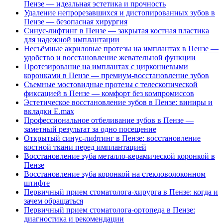
Пензе — идеальная эстетика и прочность
Удаление непрорезавшихся и дистопированных зубов в
Пензе — безопасная хирургия
Синус-лифтинг в Пензе — закрытая костная пластика
для надежной имплантации
Несъёмные акриловые протезы на имплантах в Пензе —
удобство и восстановление жевательной функции
Протезирование на имплантах с циркониевыми
коронками в Пензе — премиум-восстановление зубов
Съемные мостовидные протезы с телескопической
фиксацией в Пензе — комфорт без компромиссов
Эстетическое восстановление зубов в Пензе: виниры и
вкладки E.max
Профессиональное отбеливание зубов в Пензе —
заметный результат за одно посещение
Открытый синус-лифтинг в Пензе: восстановление
костной ткани перед имплантацией
Восстановление зуба металло-керамической коронкой в
Пензе
Восстановление зуба коронкой на стекловолоконном
штифте
Первичный прием стоматолога-хирурга в Пензе: когда и
зачем обращаться
Первичный прием стоматолога-ортопеда в Пензе:
диагностика и рекомендации