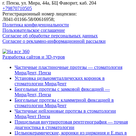
г. Пенза, ул. Мира, 44а, БЦ Фаворит, каб. 204
+79870710505
Регистрационный номер лицензии:
Л041-01166-58/00616958;
Политика конфиденциальности
Пользовательское соглашение
Согласие об обработке персональных данных
Согласие о рекламно-информационной рассылки
Разработка сайтов и 3D-туров
Частичные пластиночные протезы — стоматология
МираДент, Пенза
Установка цельнометаллических коронок в
стоматологии МираДент
Бюгельные протезы с замковой фиксацией —
МираДент, Пенза
Бюгельные протезы с кламмерной фиксацией в
стоматологии МираДент
Частичные нейлоновые протезы в стоматологии
МираДент Пенза
Прицельная внутриротовая рентгенография — точная
диагностика в стоматологии
Цельнокерамические, коронки из циркония и E.max в