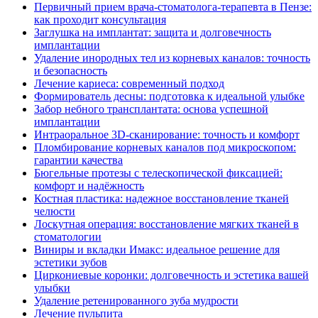
Первичный прием врача-стоматолога-терапевта в Пензе:
как проходит консультация
Заглушка на имплантат: защита и долговечность
имплантации
Удаление инородных тел из корневых каналов: точность
и безопасность
Лечение кариеса: современный подход
Формирователь десны: подготовка к идеальной улыбке
Забор небного трансплантата: основа успешной
имплантации
Интраоральное 3D-сканирование: точность и комфорт
Пломбирование корневых каналов под микроскопом:
гарантии качества
Бюгельные протезы с телескопической фиксацией:
комфорт и надёжность
Костная пластика: надежное восстановление тканей
челюсти
Лоскутная операция: восстановление мягких тканей в
стоматологии
Виниры и вкладки Имакс: идеальное решение для
эстетики зубов
Циркониевые коронки: долговечность и эстетика вашей
улыбки
Удаление ретенированного зуба мудрости
Лечение пульпита