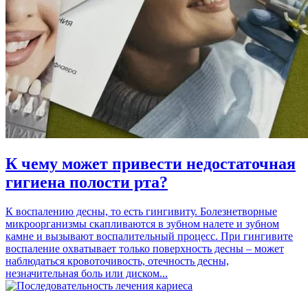
К чему может привести недостаточная
гигиена полости рта?
К воспалению десны, то есть гингивиту. Болезнетворные
микроорганизмы скапливаются в зубном налете и зубном
камне и вызывают воспалительный процесс. При гингивите
воспаление охватывает только поверхность десны – может
наблюдаться кровоточивость, отечность десны,
незначительная боль или диском...