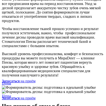
все предписания врача на период восстановления. Уход за
десной предполагает аккуратную чистку зубов очень мягкой
щеткой, полоскание. До снятия формирователя лучше
отказаться от употребления твердых, сладких и липких
продуктов.
Чтобы восстановление тканей прошло успешно и результат
получился эстетичным, важно, чтобы профессиональное
лечение десны проводили врачи высокой квалификации.
Стоматология Пензы располагает технической базой и
специалистами с большим опытом.
Высокий уровень профессионализма, комфорт и безопасность
процедуры вы можете получить в МираDент — клинике
Пензы, которая много лет помогает пациентам вернуть
красивую улыбку и здоровье зубов. Обращайтесь к
квалифицированным медицинским специалистам для
получения наилучшего результата!
Записаться на приём
Записаться
Цены
Цены
Записаться на приём
Записаться
Что пишут об этом в блоге