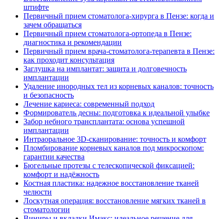
штифте
Первичный прием стоматолога-хирурга в Пензе: когда и
зачем обращаться
Первичный прием стоматолога-ортопеда в Пензе:
диагностика и рекомендации
Первичный прием врача-стоматолога-терапевта в Пензе:
как проходит консультация
Заглушка на имплантат: защита и долговечность
имплантации
Удаление инородных тел из корневых каналов: точность
и безопасность
Лечение кариеса: современный подход
Формирователь десны: подготовка к идеальной улыбке
Забор небного трансплантата: основа успешной
имплантации
Интраоральное 3D-сканирование: точность и комфорт
Пломбирование корневых каналов под микроскопом:
гарантии качества
Бюгельные протезы с телескопической фиксацией:
комфорт и надёжность
Костная пластика: надежное восстановление тканей
челюсти
Лоскутная операция: восстановление мягких тканей в
стоматологии
Виниры и вкладки Имакс: идеальное решение для