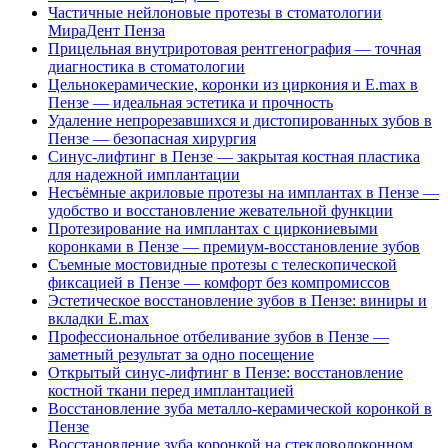
Частичные нейлоновые протезы в стоматологии
МираДент Пенза
Прицельная внутриротовая рентгенография — точная
диагностика в стоматологии
Цельнокерамические, коронки из циркония и E.max в
Пензе — идеальная эстетика и прочность
Удаление непрорезавшихся и дистопированных зубов в
Пензе — безопасная хирургия
Синус-лифтинг в Пензе — закрытая костная пластика
для надежной имплантации
Несъёмные акриловые протезы на имплантах в Пензе —
удобство и восстановление жевательной функции
Протезирование на имплантах с циркониевыми
коронками в Пензе — премиум-восстановление зубов
Съемные мостовидные протезы с телескопической
фиксацией в Пензе — комфорт без компромиссов
Эстетическое восстановление зубов в Пензе: виниры и
вкладки E.max
Профессиональное отбеливание зубов в Пензе —
заметный результат за одно посещение
Открытый синус-лифтинг в Пензе: восстановление
костной ткани перед имплантацией
Восстановление зуба металло-керамической коронкой в
Пензе
Восстановление зуба коронкой на стекловолоконном