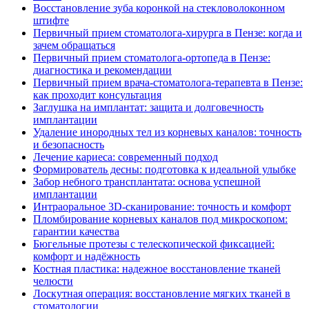
Восстановление зуба коронкой на стекловолоконном
штифте
Первичный прием стоматолога-хирурга в Пензе: когда и
зачем обращаться
Первичный прием стоматолога-ортопеда в Пензе:
диагностика и рекомендации
Первичный прием врача-стоматолога-терапевта в Пензе:
как проходит консультация
Заглушка на имплантат: защита и долговечность
имплантации
Удаление инородных тел из корневых каналов: точность
и безопасность
Лечение кариеса: современный подход
Формирователь десны: подготовка к идеальной улыбке
Забор небного трансплантата: основа успешной
имплантации
Интраоральное 3D-сканирование: точность и комфорт
Пломбирование корневых каналов под микроскопом:
гарантии качества
Бюгельные протезы с телескопической фиксацией:
комфорт и надёжность
Костная пластика: надежное восстановление тканей
челюсти
Лоскутная операция: восстановление мягких тканей в
стоматологии