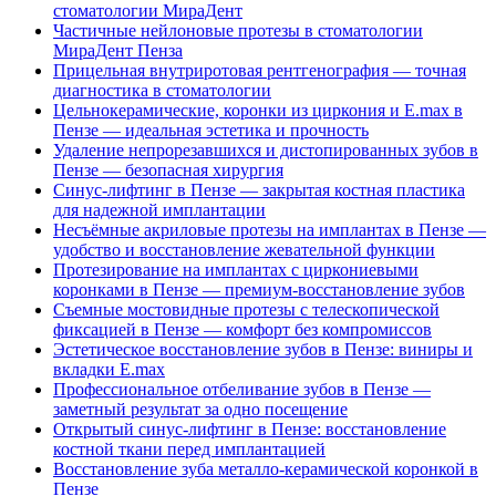
стоматологии МираДент
Частичные нейлоновые протезы в стоматологии
МираДент Пенза
Прицельная внутриротовая рентгенография — точная
диагностика в стоматологии
Цельнокерамические, коронки из циркония и E.max в
Пензе — идеальная эстетика и прочность
Удаление непрорезавшихся и дистопированных зубов в
Пензе — безопасная хирургия
Синус-лифтинг в Пензе — закрытая костная пластика
для надежной имплантации
Несъёмные акриловые протезы на имплантах в Пензе —
удобство и восстановление жевательной функции
Протезирование на имплантах с циркониевыми
коронками в Пензе — премиум-восстановление зубов
Съемные мостовидные протезы с телескопической
фиксацией в Пензе — комфорт без компромиссов
Эстетическое восстановление зубов в Пензе: виниры и
вкладки E.max
Профессиональное отбеливание зубов в Пензе —
заметный результат за одно посещение
Открытый синус-лифтинг в Пензе: восстановление
костной ткани перед имплантацией
Восстановление зуба металло-керамической коронкой в
Пензе